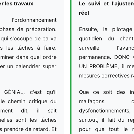
ier les travaux
Le suivi et l'ajust
réel
, l'ordonnancement
 phase de préparation.
Ensuite, le pilotage
c qui s'occupe de ça va
quotidien du chant
s les tâches à faire.
surveille l'av
erminer dans quel ordre
permanence. DONC
éer un calendrier super
UN PROBLÈME, il me
mesures correctives 
ÉNIAL, c'est qu'il
Que ce soit des in
i le chemin critique du
malfaçons
ement dit, il sait
dysfonctionnements
elles sont les tâches
surtout, il fait du re
s prendre de retard. Et
pour que tout le 