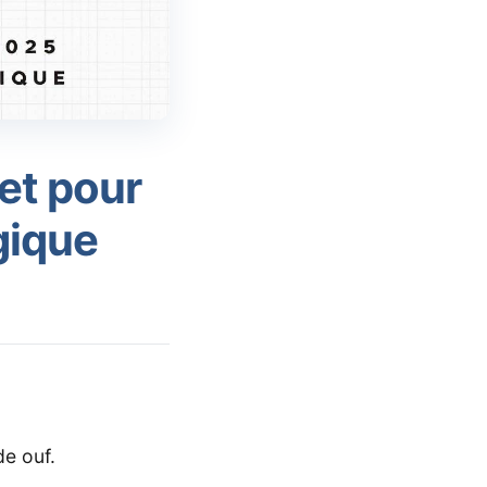
et pour
gique
de ouf.