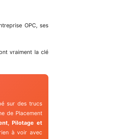
ntreprise OPC, ses
ont vraiment la clé
bé sur des trucs
sme de Placement
t, Pilotage et
rien à voir avec