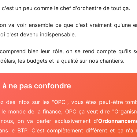
C c'est un peu comme le chef d'orchestre de tout ça.
 on va voir ensemble ce que c'est vraiment qu'une e
oi c'est devenu indispensable.
comprend bien leur rôle, on se rend compte qu'ils s
délais, les budgets et la qualité sur nos chantiers.
n à ne pas confondre
z des infos sur les "OPC", vous êtes peut-être tom
s le monde de la finance, OPC ça veut dire "Organi
s nous, on va parler exclusivement d'
Ordonnancemen
ns le BTP. C'est complètement différent et ça n'a 