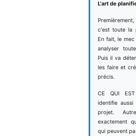
L'art de planif
Premièrement
c'est toute la
En fait, le me
analyser toute
Puis il va dét
les faire et cr
précis.
CE QUI EST G
identifie auss
projet. Autr
exactement qu
qui peuvent pa