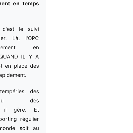
ement en temps
 c'est le suivi
ier. Là, l'OPC
ancement en
 QUAND IL Y A
t en place des
rapidement.
tempéries, des
 ou des
, il gère. Et
porting régulier
monde soit au