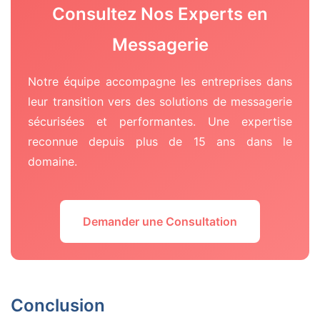
Consultez Nos Experts en
Messagerie
Notre équipe accompagne les entreprises dans
leur transition vers des solutions de messagerie
sécurisées et performantes. Une expertise
reconnue depuis plus de 15 ans dans le
domaine.
Demander une Consultation
Conclusion